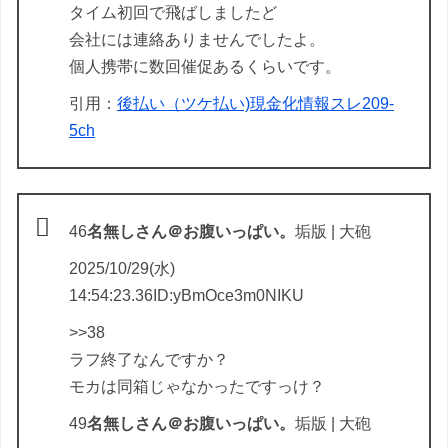
タイム初回で飛ばしましたど
会社には連絡ありませんでしたよ。
個人携帯に数回催促あるくらいです。
引用：
後払い（ツケ払い)現金化情報スレ209-
5ch
46
名無しさん＠お腹いっぱい。
垢版 | 大砲
2025/10/29(水)
14:54:23.36ID:yBmOce3m0NIKU
>>38
ラフ終了なんですか？
モカは同箱じゃなかったですっけ？
49
名無しさん＠お腹いっぱい。
垢版 | 大砲