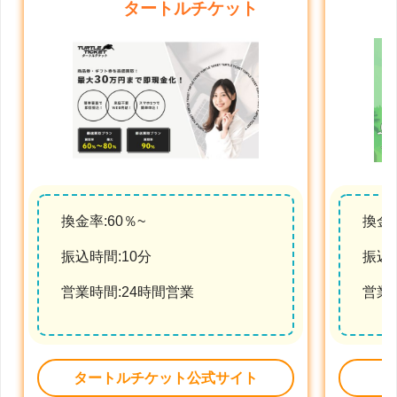
タートルチケット
換金率:60％~
換金率
振込時間:10分
振込時
営業時間:24時間営業
営業
タートルチケット公式サイト