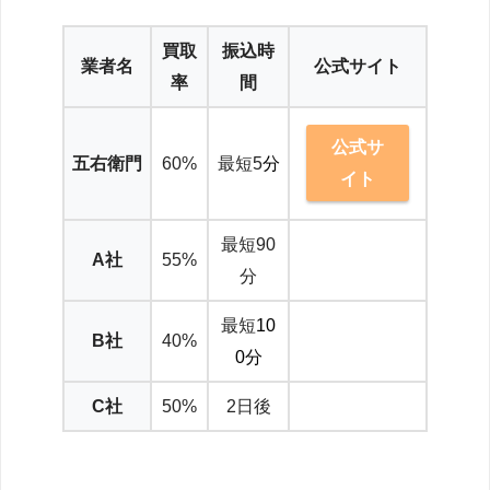
買取
振込時
業者名
公式サイト
率
間
公式サ
五右衛門
60%
最短5
分
イト
最短90
A社
55%
分
最短
10
B社
40%
0分
C社
50%
2日後