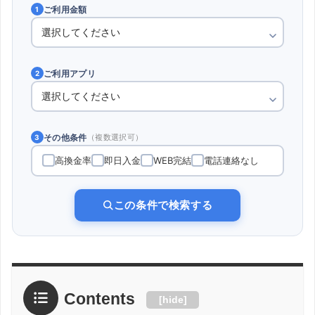
ご利用金額
1
ご利用アプリ
2
その他条件
（複数選択可）
3
高換金率
即日入金
WEB完結
電話連絡なし
この条件で検索する
Contents
[
hide
]