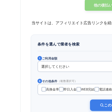
他の後払
当サイトは、アフィリエイト広告リンクを経
条件を選んで業者を検索
ご利用金額
1
その他条件
（複数選択可）
3
高換金率
即日入金
WEB完結
電話連絡
この