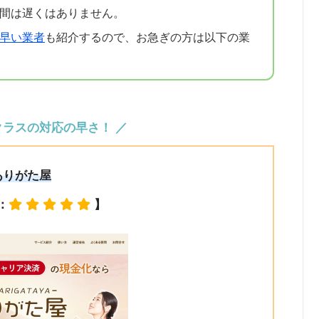
時間は遅くはありません。
が早い業者
も紹介するので、お急ぎの方は以下の業
クラスの対応の早さ！ ／
ありがた屋
：
】