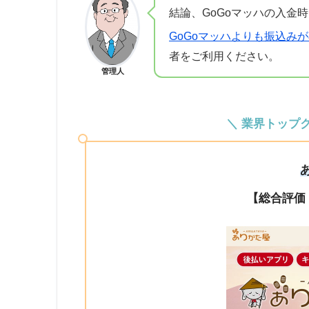
結論、GoGoマッハの入金
GoGoマッハよりも振込み
者をご利用ください。
管理人
＼ 業界トップ
【総合評価