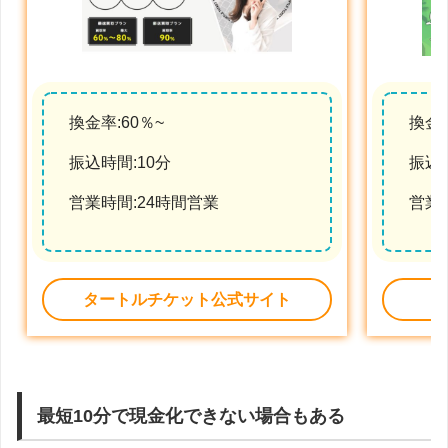
換金率:60％~
換金率
振込時間:10分
振込時
営業時間:24時間営業
営業
タートルチケット公式サイト
最短10分で現金化できない場合もある