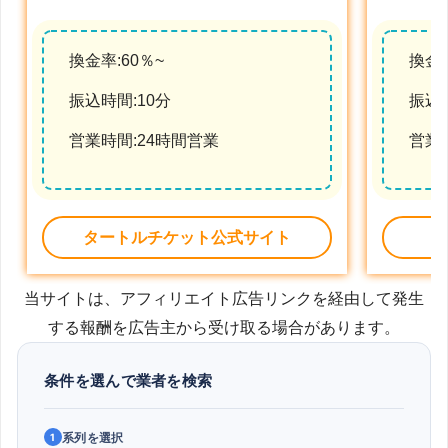
換金率:60％~
換金率
振込時間:10分
振込時
営業時間:24時間営業
営業
タートルチケット公式サイト
当サイトは、アフィリエイト広告リンクを経由して発生
する報酬を広告主から受け取る場合があります。
条件を選んで業者を検索
系列を選択
1